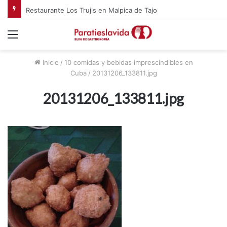
Restaurante Los Trujis en Malpica de Tajo
Menú
Inicio
/
10 comidas y bebidas imprescindibles en
Cuba
/
20131206_133811.jpg
20131206_133811.jpg