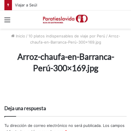
Viajar a Seúl
Menú
Inicio
/
10 platos indispensables de viaje por Perú
/
Arroz-
chaufa-en-Barranca-Perú-300×169.jpg
Arroz-chaufa-en-Barranca-
Perú-300×169.jpg
Deja una respuesta
Tu dirección de correo electrónico no será publicada.
Los campos