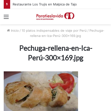
Restaurante Los Trujis en Malpica de Tajo
Menú
Inicio
/
10 platos indispensables de viaje por Perú
/
Pechuga-
rellena-en-Ica-Perú-300×169.jpg
Pechuga-rellena-en-Ica-
Perú-300×169.jpg