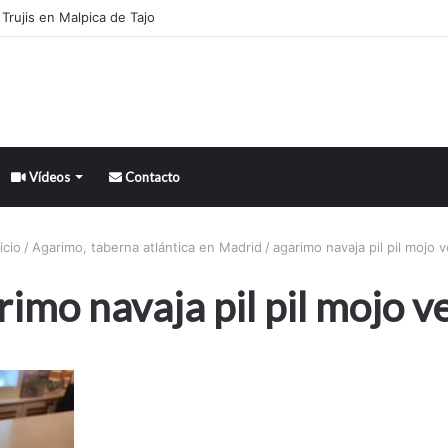
Trujis en Malpica de Tajo
Vídeos
Contacto
icio
/
Agarimo, taberna atlántica en Madrid
/
agarimo navaja pil pil mojo 
rimo navaja pil pil mojo v