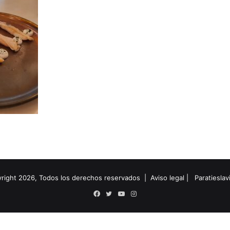
right 2026, Todos los derechos reservados |
Aviso legal
|
Paratiesla
Facebook
Twitter
YouTube
Instagram