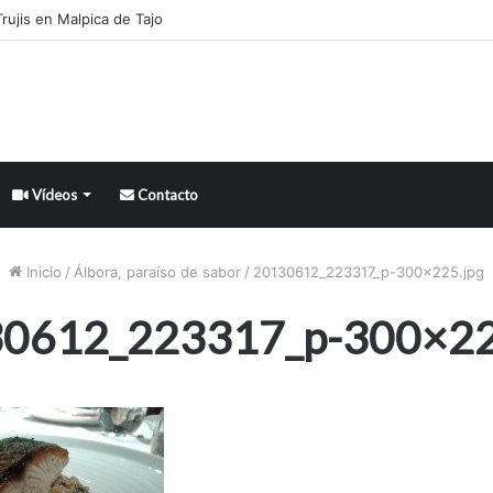
rujis en Malpica de Tajo
Vídeos
Contacto
Inicio
/
Álbora, paraíso de sabor
/
20130612_223317_p-300×225.jpg
0612_223317_p-300×22