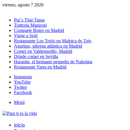
viernes, agosto 7 2026
Novedades
Pui´s Thai Tapas
Trattoria Manzoni
Comparte Bistro en Madrid
Viajar a Seúl
Restaurante Los Trujis en Malpica de Tajo
Agarimo, taberna atlántica en Madrid
Comer en Valdemorillo, Madrid
Dónde comer en Sevilla
Haranita, el hermano pequeño de Nakeima
Restaurante Varra en Madrid
Instagram
YouTube
Twitter
Facebook
Menú
Inicio