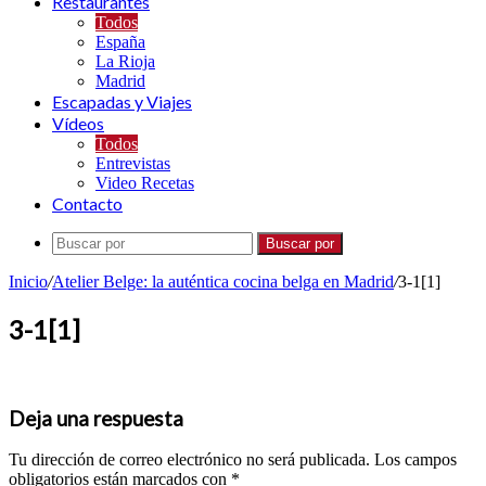
Restaurantes
Todos
España
La Rioja
Madrid
Escapadas y Viajes
Vídeos
Todos
Entrevistas
Video Recetas
Contacto
Buscar por
Inicio
/
Atelier Belge: la auténtica cocina belga en Madrid
/
3-1[1]
3-1[1]
Deja una respuesta
Tu dirección de correo electrónico no será publicada.
Los campos
obligatorios están marcados con
*