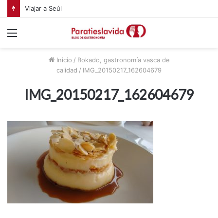
Viajar a Seúl
Menú
Inicio
/
Bokado, gastronomía vasca de
calidad
/
IMG_20150217_162604679
IMG_20150217_162604679