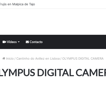
rujis en Malpica de Tajo
Vídeos
Contacto
Inicio
/
Cantinho do Avillez en Lisboa
/
OLYMPUS DIGITAL CAMERA
LYMPUS DIGITAL CAME