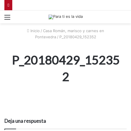
Menú
Inicio
/
Casa Román, marisco y carnes en
Pontevedra
/
P_20180429_152352
P_20180429_15235
2
Deja una respuesta