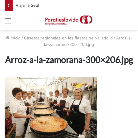
Viajar a Seúl
Menú
Inicio
/
Casetas regionales en las fiestas de Valladolid
/
Arroz-a-
la-zamorana-300×206.jpg
Arroz-a-la-zamorana-300×206.jpg