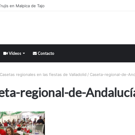
rujis en Malpica de Tajo
Vídeos
Contacto
Casetas regionales en las fiestas de Valladolid
/
Caseta-regional-de-And
ta-regional-de-Andalucí