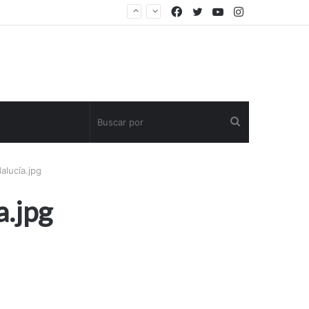
Facebook
Twitter
YouTube
Instagram
Buscar
por
alucía.jpg
a.jpg