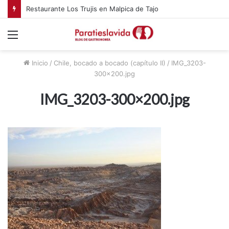
Restaurante Los Trujis en Malpica de Tajo
Menú
Inicio
/
Chile, bocado a bocado (capítulo II)
/
IMG_3203-
300×200.jpg
IMG_3203-300×200.jpg