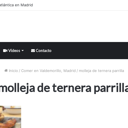
tlántica en Madrid
Vídeos
Contacto
Inicio
/
Comer en Valdemorillo, Madrid
/
molleja de ternera parrilla
molleja de ternera parrill