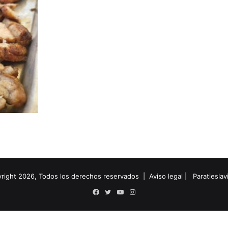
right 2026, Todos los derechos reservados |
Aviso legal
|
Paratiesla
Facebook
Twitter
YouTube
Instagram