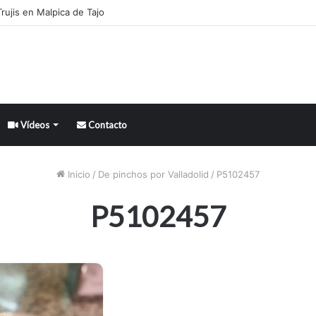
rujis en Malpica de Tajo
Vídeos
Contacto
Inicio
/
De pinchos por Valladolid
/
P5102457
P5102457