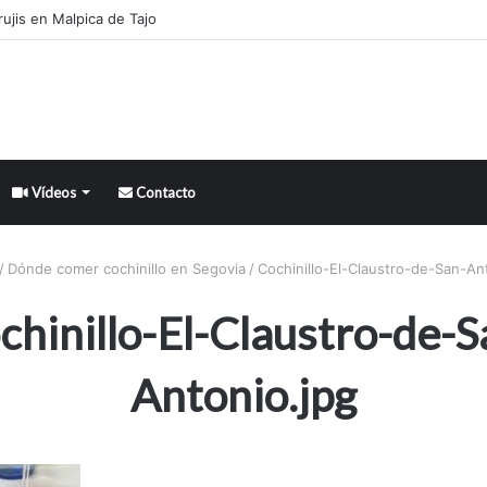
ujis en Malpica de Tajo
Vídeos
Contacto
/
Dónde comer cochinillo en Segovia
/
Cochinillo-El-Claustro-de-San-An
chinillo-El-Claustro-de-S
Antonio.jpg