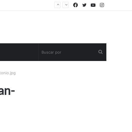
Facebook
Twitter
YouTube
Instagram
Buscar
por
tonio.jpg
an-