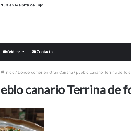
rujis en Malpica de Tajo
Vídeos
Contacto
Inicio
/
Dónde comer en Gran Canaria
/
pueblo canario Terrina de foie
eblo canario Terrina de f