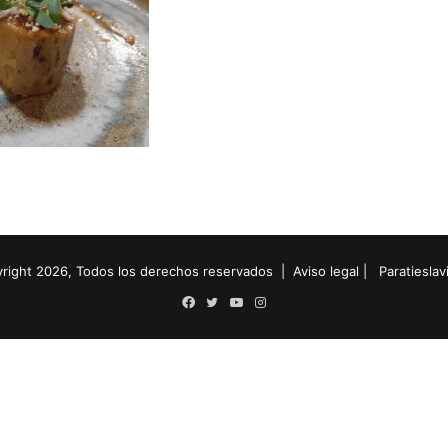
right 2026, Todos los derechos reservados |
Aviso legal
|
Paratiesla
Facebook
Twitter
YouTube
Instagram