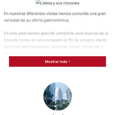
En nuestras diferentes visitas hemos conocido una gran
variedad de su oferta gastronómica.
En este post hemos querido completar esos huecos de la
hora de comer en una escapada de fin de semana, dando
opciones para desayunar, almorzar, comer, merendar y
cenar. A continuación os dejamos nuestros destacados
para un día en la capital portuguesa.
Mostrar más
Desayunar en Lisboa
Si eres de los que les gusta
desayunar
como un rey, y en
el hotel no te gusta su buffet libre,
Tartine
es tu lugar.
Puedes tomar desde un café tradicional a un completo
brunch. Está ubicado en El Barrio alto de Lisboa, a escasos
metros de uno de los tramos comerciales más importantes