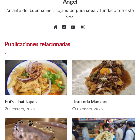
Angel
de la capital lusa.
Amante del buen comer, riojano de pura cepa y fundador de este
blog.
Instagram
Sitio
Facebook
YouTube
web
Publicaciones relacionadas
Pui´s Thai Tapas
Trattoria Manzoni
1 febrero, 2026
13 enero, 2026
Comer en Lisboa