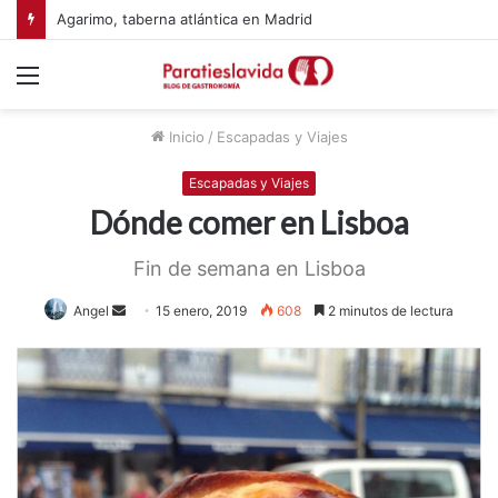
Agarimo, taberna atlántica en Madrid
Menú
Inicio
/
Escapadas y Viajes
Escapadas y Viajes
Dónde comer en Lisboa
Fin de semana en Lisboa
Send
Angel
15 enero, 2019
608
2 minutos de lectura
an
email