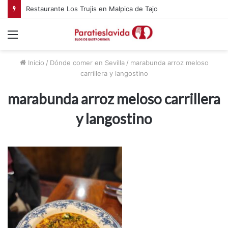
Restaurante Los Trujis en Malpica de Tajo
Menú
Inicio
/
Dónde comer en Sevilla
/
marabunda arroz meloso
carrillera y langostino
marabunda arroz meloso carrillera
y langostino