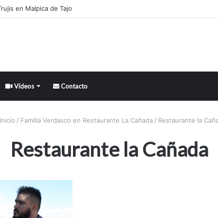
rujis en Malpica de Tajo
Vídeos
Contacto
Inicio
/
Familia Verdasco en Restaurante La Cañada
/
Restaurante la Cañ
Restaurante la Cañada