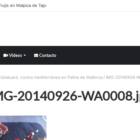
rujis en Malpica de Tajo
Vídeos
Contacto
Esbaluard, cocina mediterránea en Palma de Mallorca
/
IMG-20140926-W
MG-20140926-WA0008.j