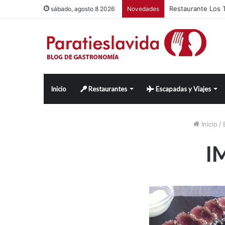
Restaurante Los T
sábado, agosto 8 2026
Novedades
Inicio
Restaurantes
Escapadas y Viajes
Inicio
/
I