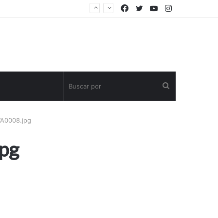
Facebook
Twitter
YouTube
Instagram
Buscar
por
A0008.jpg
pg