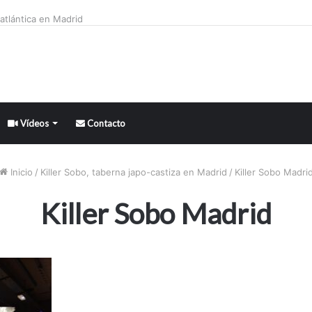
atlántica en Madrid
Vídeos
Contacto
Inicio
/
Killer Sobo, taberna japo-castiza en Madrid
/
Killer Sobo Madri
Killer Sobo Madrid