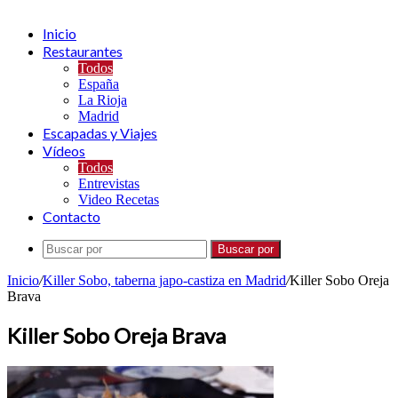
Inicio
Restaurantes
Todos
España
La Rioja
Madrid
Escapadas y Viajes
Vídeos
Todos
Entrevistas
Video Recetas
Contacto
Buscar por
Inicio
/
Killer Sobo, taberna japo-castiza en Madrid
/
Killer Sobo Oreja
Brava
Killer Sobo Oreja Brava