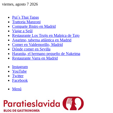
viernes, agosto 7 2026
Novedades
Pui´s Thai Tapas
Trattoria Manzoni
Comparte Bistro en Madrid
Viajar a Seúl
Restaurante Los Trujis en Malpica de Tajo
Agarimo, taberna atlántica en Madrid
Comer en Valdemorillo, Madrid
Dónde comer en Sevilla
Haranita, el hermano pequeño de Nakeima
Restaurante Varra en Madrid
Instagram
YouTube
Twitter
Facebook
Menú