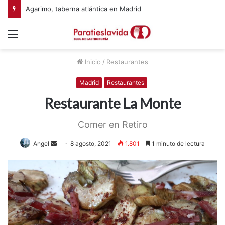
Agarimo, taberna atlántica en Madrid
Menú
Inicio
/
Restaurantes
Madrid
Restaurantes
Restaurante La Monte
Comer en Retiro
Angel
S
8 agosto, 2021
1.801
1 minuto de lectura
e
n
d
a
n
e