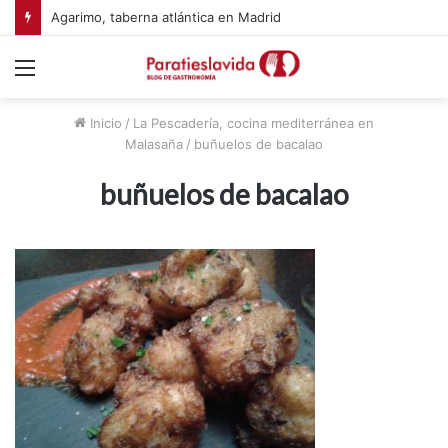
Agarimo, taberna atlántica en Madrid
Menú
Inicio
/
La Pescadería, cocina mediterránea en
Malasaña
/
buñuelos de bacalao
buñuelos de bacalao