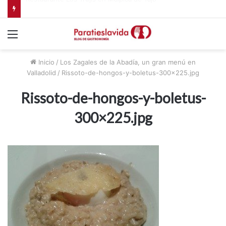
Agarimo, taberna atlántica en Madrid
Menú
Inicio
/
Los Zagales de la Abadía, un gran menú en
Valladolid
/
Rissoto-de-hongos-y-boletus-300×225.jpg
Rissoto-de-hongos-y-boletus-
300×225.jpg