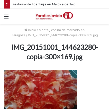
Restaurante Los Trujis en Malpica de Tajo
Menú
Inicio
/
Montal, cocina de mercado en
Zaragoza
/
IMG_20151001_144623280-copia-300×169.jpg
IMG_20151001_144623280-
copia-300×169.jpg