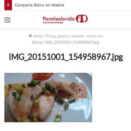
Comparte Bistro en Madrid
Menú
Inicio
/
Pizza, pasta y helado: menú en
Roma
/
IMG_20151001_154958967.jpg
IMG_20151001_154958967.jpg