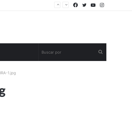
Facebook
Twitter
YouTube
Instagram
Buscar
por
IRA-1.jpg
g