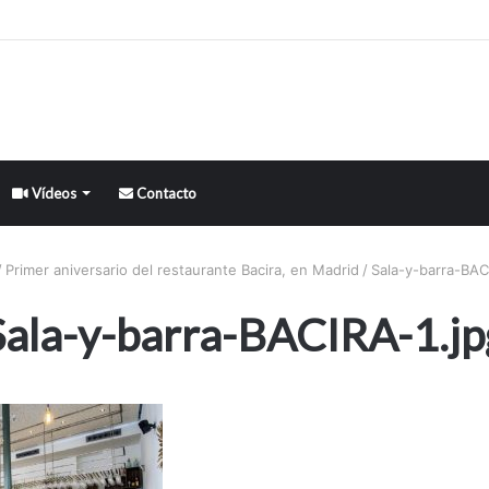
Vídeos
Contacto
/
Primer aniversario del restaurante Bacira, en Madrid
/
Sala-y-barra-BAC
Sala-y-barra-BACIRA-1.jp