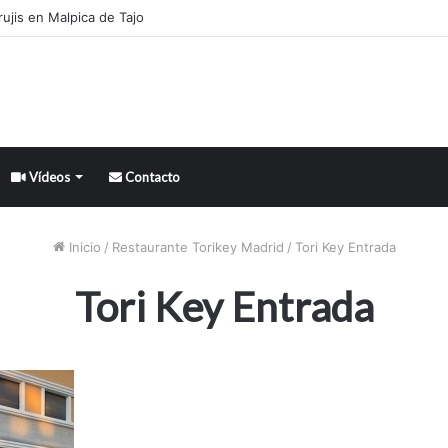
ujis en Malpica de Tajo
Vídeos
Contacto
Inicio
/
Restaurante Torikey Madrid
/
Tori Key Entrada
Tori Key Entrada