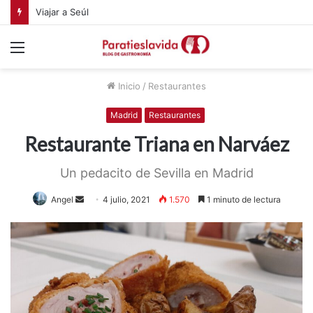
Menú
Inicio
/
Restaurantes
Madrid
Restaurantes
Restaurante Triana en Narváez
Un pedacito de Sevilla en Madrid
Angel
S
4 julio, 2021
1.570
1 minuto de lectura
e
n
d
a
n
e