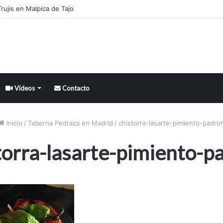
rujis en Malpica de Tajo
Vídeos
Contacto
Inicio
/
Taberna Pedraza en Madrid
/
chistorra-lasarte-pimiento-padro
torra-lasarte-pimiento-p