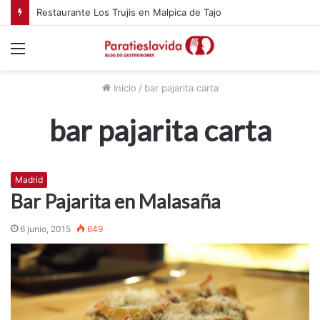
Restaurante Los Trujis en Malpica de Tajo
Menú
Inicio
/
bar pajarita carta
bar pajarita carta
Madrid
Bar Pajarita en Malasaña
6 junio, 2015
649