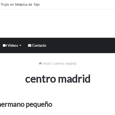
Trujis en Malpica de Tajo
Vídeos
Contacto
Inicio
/
centro madrid
centro madrid
l hermano pequeño