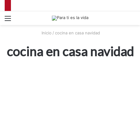
Menú
Inicio
/
cocina en casa navidad
cocina en casa navidad
Restaurantes
Kitchen154 se instala en tu casa
por Navidad
18 diciembre, 2020
925