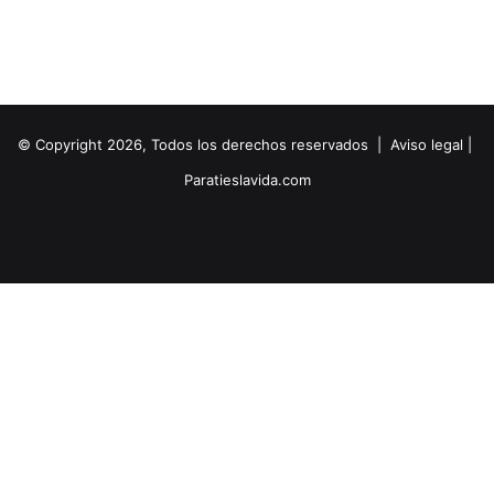
© Copyright 2026, Todos los derechos reservados |
Aviso legal
|
Paratieslavida.com
Facebook
Twitter
YouTube
Instagram