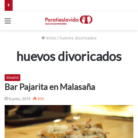
Comer en Valdemorillo, Madrid
Menú
Inicio
/
huevos divoricados
huevos divoricados
Madrid
Bar Pajarita en Malasaña
6 junio, 2015
650