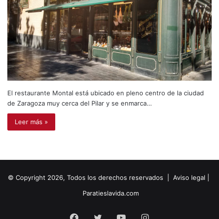
El restaurante Montal está ubicado en pleno centro de la ciudad
de Zaragoza muy cerca del Pilar y se enmarca…
Leer más »
© Copyright 2026, Todos los derechos reservados |
Aviso legal
|
Paratieslavida.com
Facebook
Twitter
YouTube
Instagram