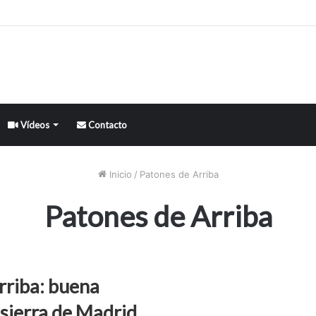
Vídeos
Contacto
Inicio
/
Patones de Arriba
Patones de Arriba
rriba: buena
 sierra de Madrid