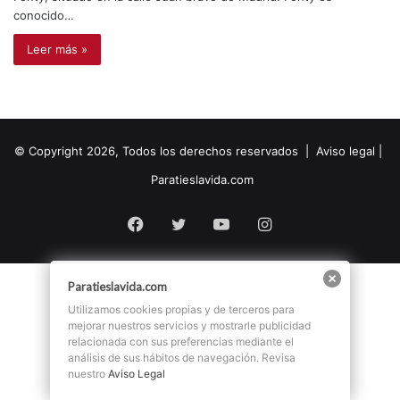
conocido…
Leer más »
© Copyright 2026, Todos los derechos reservados |
Aviso legal
|
Paratieslavida.com
Facebook
Twitter
YouTube
Instagram
Paratieslavida.com
Utilizamos cookies propias y de terceros para
mejorar nuestros servicios y mostrarle publicidad
relacionada con sus preferencias mediante el
análisis de sus hábitos de navegación. Revisa
nuestro
Aviso Legal