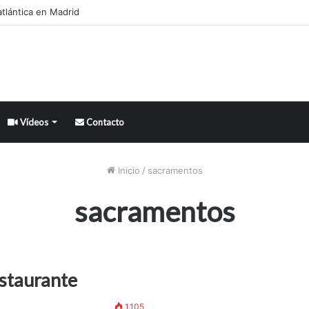
tlántica en Madrid
Vídeos
Contacto
Inicio
/
sacramentos
sacramentos
staurante
1.105