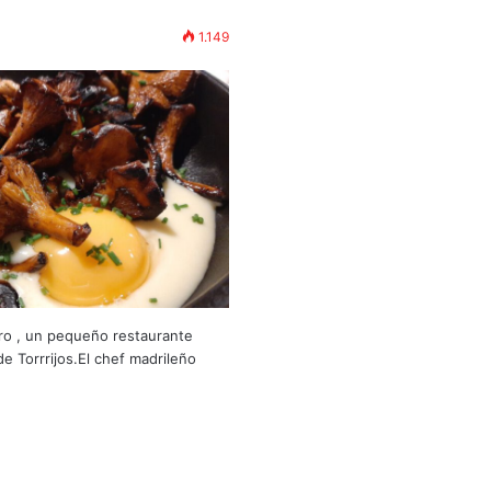
1.149
ro , un pequeño restaurante
e Torrrijos.El chef madrileño