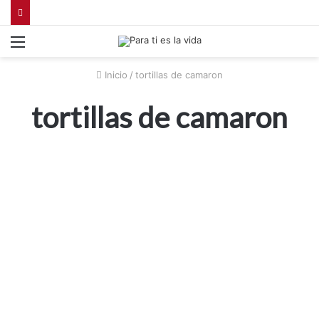
Menú
Inicio
/
tortillas de camaron
tortillas de camaron
Restaurantes
Gabriela Taberna en Majadahonda
20 junio, 2021
1.503