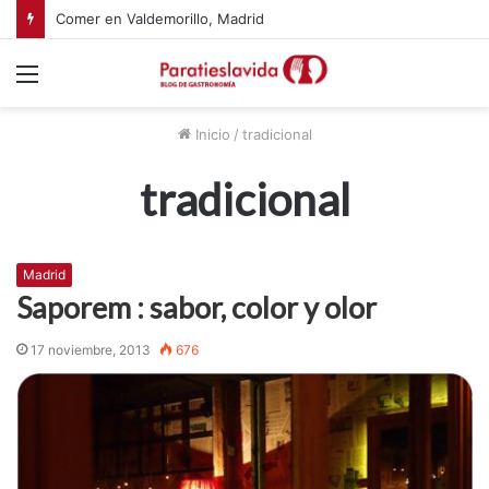
Comer en Valdemorillo, Madrid
Menú
Inicio
/
tradicional
tradicional
Madrid
Saporem : sabor, color y olor
17 noviembre, 2013
676