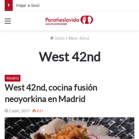
Viajar a Seúl
Menú
Inicio
/
West 42nd
West 42nd
Madrid
West 42nd, cocina fusión
neoyorkina en Madrid
2 abril, 2017
631