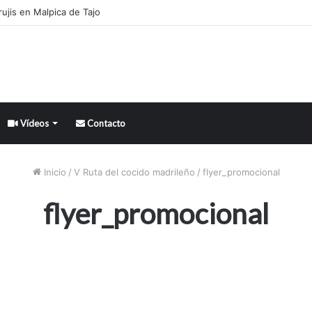
Vídeos
Contacto
Inicio
/
V Ruta del cocido madrileño
/
flyer_promocional
flyer_promocional