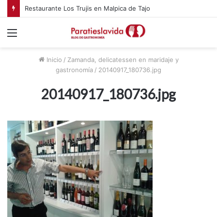
Restaurante Los Trujis en Malpica de Tajo
Menú
Inicio
/
Zamanda, delicatessen en maridaje y
gastronomía
/
20140917_180736.jpg
20140917_180736.jpg