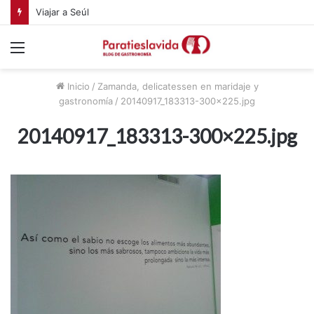
Viajar a Seúl
Menú
Inicio
/
Zamanda, delicatessen en maridaje y
gastronomía
/
20140917_183313-300×225.jpg
20140917_183313-300×225.jpg