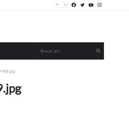
Facebook
Twitter
YouTube
Instagram
Buscar
por
×169.jpg
.jpg