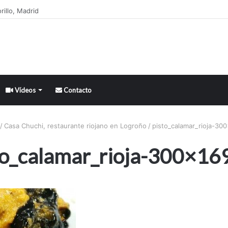
illo, Madrid
Vídeos
Contacto
/
Casa Chuchi, restaurante riojano en Logroño
/
pisto_calamar_rioja-300
to_calamar_rioja-300×169