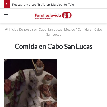
Restaurante Los Trujis en Malpica de Tajo
Menú
Inicio
/
De pesca en Cabo San Lucas, Mexico
/
Comida en Cabo
San Lucas
Comida en Cabo San Lucas