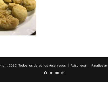
right 2026, Todos los derechos reservados |
Aviso legal
|
Paratiesla
Facebook
Twitter
YouTube
Instagram