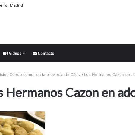
illo, Madrid
Vídeos
Contacto
icio
/
Dónde comer en la provincia de Cádiz
/
Los Hermanos Cazon en a
s Hermanos Cazon en ad