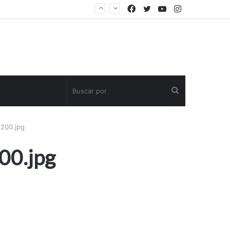
Facebook
Twitter
YouTube
Instagram
Buscar
por
200.jpg
00.jpg