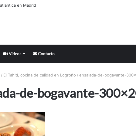
atlántica en Madrid
Vídeos
Contacto
/
El Tahití, cocina de calidad en Logroño
/
ensalada-de-bogavante-300×
ada-de-bogavante-300×2